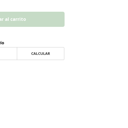
r al carrito
vío
CALCULAR